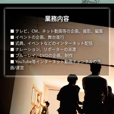
業務内容
■ テレビ、CM、ネット動画等の企画、撮影、編集
■ イベントの企画、舞台進行
■ 式典、イベントなどのインターネット配信
■ ナレーション、リポーターの派遣
■ ブルーレイ、DVDの企画、制作
■ YouTube等インターネット動画チャンネルの企
画/運営