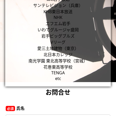
サンテレビジョン（兵庫）
KHB東日本放送
NHK
エフエム岩手
いわてグルージャ盛岡
岩手ビッグブルズ
Vリーグ
愛三土地建物（東京）
北日本カレッジ
南光学園 東北高等学校（宮城）
花巻東高等学校
TENGA
etc
お問合せ
氏名
必須